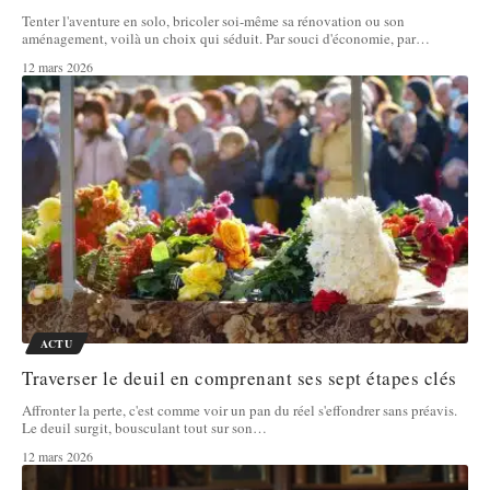
Tenter l'aventure en solo, bricoler soi-même sa rénovation ou son
aménagement, voilà un choix qui séduit. Par souci d'économie, par
…
12 mars 2026
ACTU
Traverser le deuil en comprenant ses sept étapes clés
Affronter la perte, c'est comme voir un pan du réel s'effondrer sans préavis.
Le deuil surgit, bousculant tout sur son
…
12 mars 2026