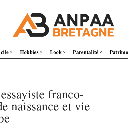
cile
Hobbies
Look
Parentalité
Patrimo
ssayiste franco-
de naissance et vie
pe