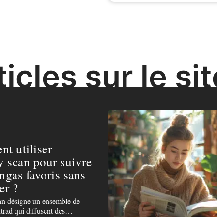
icles sur le sit
t utiliser
y scan pour suivre
ngas favoris sans
er ?
n désigne un ensemble de
ntrad qui diffusent des
…