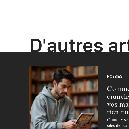
D'autres art
HOBBIES
Commen
crunch
vos ma
rien rat
Crunchy sca
sites de sca