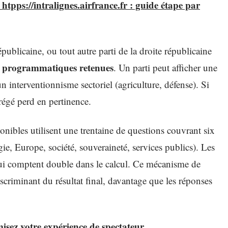
tpps://intralignes.airfrance.fr : guide étape par
ublicaine, ou tout autre parti de la droite républicaine
ns programmatiques retenues
. Un parti peut afficher une
 interventionnisme sectoriel (agriculture, défense). Si
grégé perd en pertinence.
nibles utilisent une trentaine de questions couvrant six
ie, Europe, société, souveraineté, services publics). Les
 qui comptent double dans le calcul. Ce mécanisme de
discriminant du résultat final, davantage que les réponses
isez votre expérience de spectateur